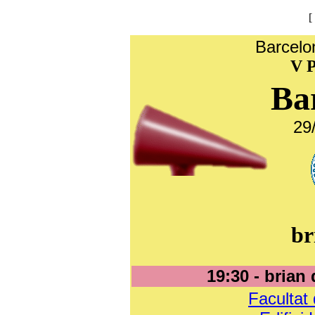
[
Barcelo
V P
Ba
29
br
19:30 - brian 
Facultat