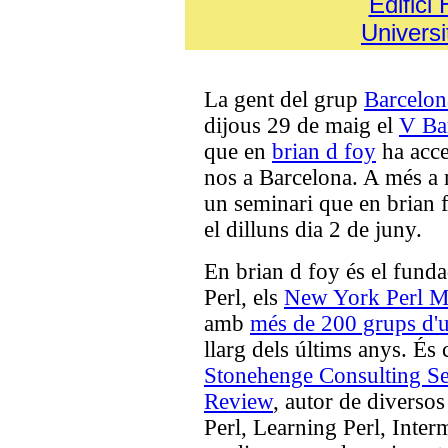
Edifici 
Universi
La gent del grup
Barcelon
dijous 29 de maig el
V Bar
que en
brian d foy
ha accep
nos a Barcelona. A més a
un seminari que en brian f
el dilluns dia 2 de juny.
En brian d foy és el funda
Perl, els
New York Perl M
amb
més de 200 grups d'u
llarg dels últims anys. És
Stonehenge Consulting Se
Review
, autor de diversos
Perl, Learning Perl, Interm